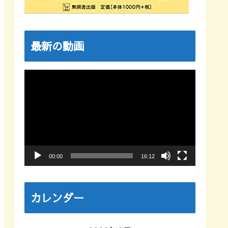
最新の動画
動
画
プ
レ
ー
ヤ
00:00
16:12
ー
カレンダー