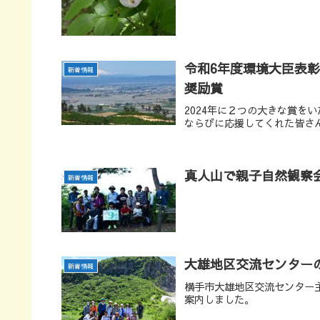
令和6年度環境大臣表彰
新着情報
奨励賞
2024年に２つの大きな賞を
ならびに応援してくれた皆さ
真人山で親子自然観察
新着情報
大雄地区交流センター
新着情報
横手市大雄地区交流センター
案内しました。