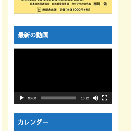
最新の動画
動
画
プ
レ
ー
ヤ
00:00
16:12
ー
カレンダー